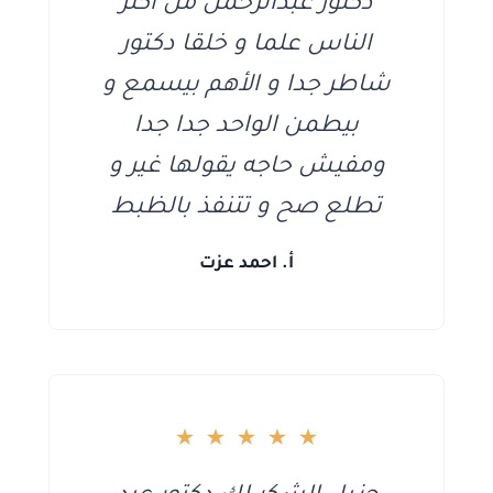
دكتور عبدالرحمن من أكثر
الناس علما و خلقا دكتور
شاطر جدا و الأهم بيسمع و
بيطمن الواحد جدا جدا
ومفيش حاجه يقولها غير و
تطلع صح و تتنفذ بالظبط
أ. احمد عزت
★
★
★
★
★