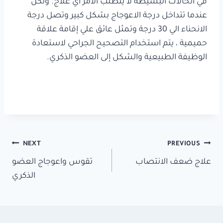
في الحالات البسيطة لا يتطلب الامر أي علاج. ولكن
عندما تتداخل درجة الاعوجاج بشكل كبير وتصل درجة
الانحناء الي 30 درجة وتمثل عائق علي إقامة علاقة
حميمية ، يتم استخدام التصحيح الجراحي لاستعادة
الوظيفة الطبيعية والشكل إلى العضو الذكري.
تصفّح
NEXT
PREVIOUS
المقالات
علاج ضعف الانتصاب
تقوس واعوجاج العضو
الذكري